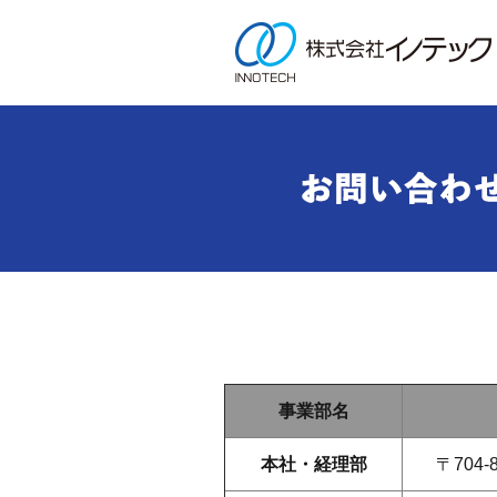
事業部名
本社・経理部
〒704