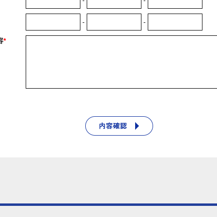
-
-
-
-
容
*